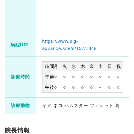
https://www.big-
病院URL
advance.site/s/197/1348
時間
月
火
水
木
金
土
日
祝
午前
○
○
○
○
○
○
○
○
診療時間
午後
○
○
○
○
○
-
○
○
診療動物
イヌ ネコ ハムスター フェレット 鳥
院長情報