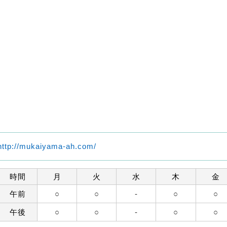
http://mukaiyama-ah.com/
時間
月
火
水
木
金
午前
○
○
-
○
○
午後
○
○
-
○
○