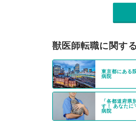
獣医師転職に関す
東京都にある
病院
「各都道府県
す！ あなた
病院