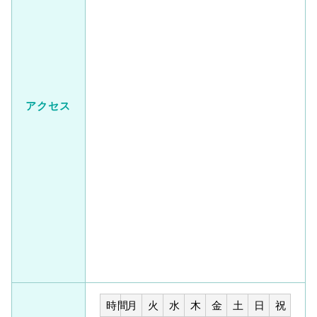
アクセス
時間
月
火
水
木
金
土
日
祝