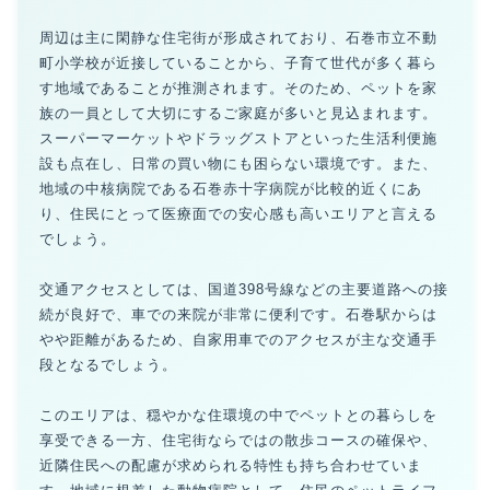
周辺は主に閑静な住宅街が形成されており、石巻市立不動
町小学校が近接していることから、子育て世代が多く暮ら
す地域であることが推測されます。そのため、ペットを家
族の一員として大切にするご家庭が多いと見込まれます。
スーパーマーケットやドラッグストアといった生活利便施
設も点在し、日常の買い物にも困らない環境です。また、
地域の中核病院である石巻赤十字病院が比較的近くにあ
り、住民にとって医療面での安心感も高いエリアと言える
でしょう。
交通アクセスとしては、国道398号線などの主要道路への接
続が良好で、車での来院が非常に便利です。石巻駅からは
やや距離があるため、自家用車でのアクセスが主な交通手
段となるでしょう。
このエリアは、穏やかな住環境の中でペットとの暮らしを
享受できる一方、住宅街ならではの散歩コースの確保や、
近隣住民への配慮が求められる特性も持ち合わせていま