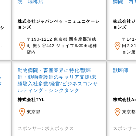
院 瑞穂店
病院 西
株式会社ジャパンペットコミュニケーシ
株式会社ジ
ョンズ
ョンズ
シ
〒190-1212 東京都 西多摩郡瑞穂
〒141
-
町 殿ケ谷442 ジョイフル本田瑞穂
田2-3
店内
ョン第
動物病院・畜産業界に特化/獣医
獣医師
る
師・動物看護師のキャリア支援/未
パ
経験入社多数/経営/ビジネスコンサ
ルティング・シンクタンク
株式会社TYL
株式会社Ad
東京都
東京都
スポンサー: 求人ボックス
スポンサー