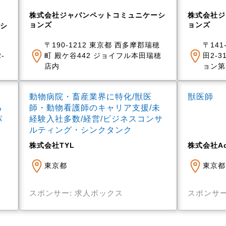
株式会社ジャパンペットコミュニケーシ
株式会社ジ
ョンズ
ョンズ
シ
〒190-1212 東京都 西多摩郡瑞穂
〒141
-
町 殿ケ谷442 ジョイフル本田瑞穂
田2-3
店内
ョン第
動物病院・畜産業界に特化/獣医
獣医師
る
師・動物看護師のキャリア支援/未
パ
経験入社多数/経営/ビジネスコンサ
ルティング・シンクタンク
株式会社TYL
株式会社Ad
東京都
東京都
スポンサー: 求人ボックス
スポンサー