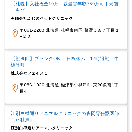
【札幌】入社祝金10万｜裁量◎年収750万可｜犬猫
エキゾ
有限会社ふじのペットクリニック
〒061-2283 北海道 札幌市南区 藤野３条７丁目１
−２０
【獣医師】ブランクOK ｜日祝休み｜17時退勤｜中
標津町
株式会社フェイス１
〒086-1026 北海道 標津郡中標津町 東26条南1丁
目4
江別白樺通りアニマルクリニックの夜間専任獣医師
（正社員）
江別白樺通りアニマルクリニック