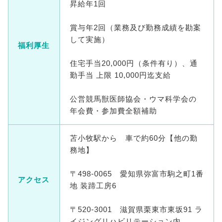
昇給年1回
賞与年2回（業務及び勤務成績を勘案
して実施）
福利厚生
住宅手当20,000円（条件有り）、通
勤手当 上限 10,000円迄支給
公営競馬獣医師協会・ウマ科学会の
年会費・参加費全額補助
苫小牧駅から 車で約60分【他の勤
務地】
〒498-0065 愛知県弥富市駒之町1番
アクセス
地 装蹄工房6
〒520-3001 滋賀県栗東市東坂91 ラ
イジングリハビリテーション内