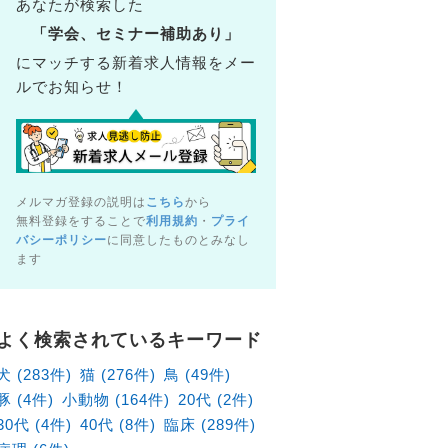
あなたが検索した
「学会、セミナー補助あり」
にマッチする新着求人情報をメー
ルでお知らせ！
メルマガ登録の説明は
こちら
から
無料登録をすることで
利用規約
・
プライ
バシーポリシー
に同意したものとみなし
ます
よく検索されているキーワード
犬 (283件)
猫 (276件)
鳥 (49件)
豚 (4件)
小動物 (164件)
20代 (2件)
30代 (4件)
40代 (8件)
臨床 (289件)