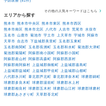
予防医療 (81件)
その他の人気キーワードはこちら
エリアから探す
熊本市
熊本市中央区
熊本市東区
熊本市西区
熊本市南区
熊本市北区
八代市
人吉市
荒尾市
水俣市
玉名市
山鹿市
菊池市
宇土市
上天草市
宇城市
阿蘇市
天草市
合志市
下益城郡美里町
玉名郡玉東町
玉名郡南関町
玉名郡長洲町
玉名郡和水町
菊池郡大津町
菊池郡菊陽町
阿蘇郡南小国町
阿蘇郡小国町
阿蘇郡産山村
阿蘇郡高森町
阿蘇郡西原村
阿蘇郡南阿蘇村
上益城郡御船町
上益城郡嘉島町
上益城郡益城町
上益城郡甲佐町
上益城郡山都町
八代郡氷川町
葦北郡芦北町
葦北郡津奈木町
球磨郡錦町
球磨郡多良木町
球磨郡湯前町
球磨郡水上村
球磨郡相良村
球磨郡五木村
球磨郡山江村
球磨郡球磨村
球磨郡あさぎり町
天草郡苓北町