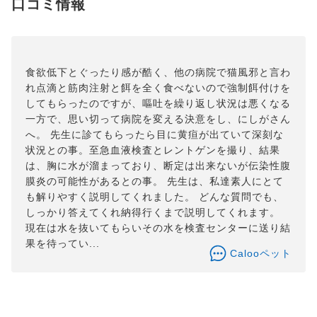
口コミ情報
食欲低下とぐったり感が酷く、他の病院で猫風邪と言わ
れ点滴と筋肉注射と餌を全く食べないので強制餌付けを
してもらったのですが、嘔吐を繰り返し状況は悪くなる
一方で、思い切って病院を変える決意をし、にしがさん
へ。 先生に診てもらったら目に黄疸が出ていて深刻な
状況との事。至急血液検査とレントゲンを撮り、結果
は、胸に水が溜まっており、断定は出来ないが伝染性腹
膜炎の可能性があるとの事。 先生は、私達素人にとて
も解りやすく説明してくれました。 どんな質問でも、
しっかり答えてくれ納得行くまで説明してくれます。
現在は水を抜いてもらいその水を検査センターに送り結
果を待ってい...
Calooペット