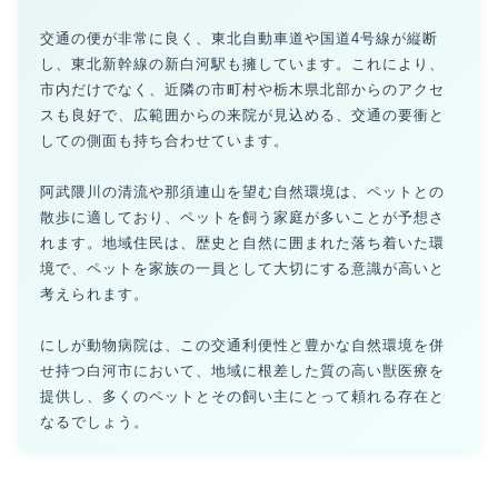
交通の便が非常に良く、東北自動車道や国道4号線が縦断
し、東北新幹線の新白河駅も擁しています。これにより、
市内だけでなく、近隣の市町村や栃木県北部からのアクセ
スも良好で、広範囲からの来院が見込める、交通の要衝と
しての側面も持ち合わせています。
阿武隈川の清流や那須連山を望む自然環境は、ペットとの
散歩に適しており、ペットを飼う家庭が多いことが予想さ
れます。地域住民は、歴史と自然に囲まれた落ち着いた環
境で、ペットを家族の一員として大切にする意識が高いと
考えられます。
にしが動物病院は、この交通利便性と豊かな自然環境を併
せ持つ白河市において、地域に根差した質の高い獣医療を
提供し、多くのペットとその飼い主にとって頼れる存在と
なるでしょう。