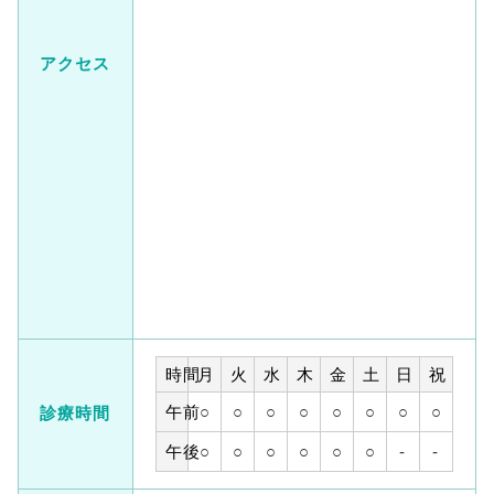
アクセス
時間
月
火
水
木
金
土
日
祝
午前
○
○
○
○
○
○
○
○
診療時間
午後
○
○
○
○
○
○
-
-