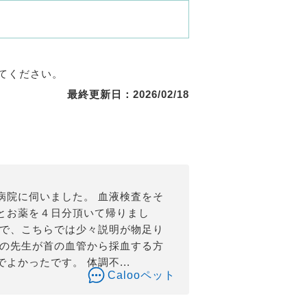
てください。
最終更新日：2026/02/18
病院に伺いました。 血液検査をそ
とお薬を４日分頂いて帰りまし
ので、こちらでは少々説明が物足り
別の先生が首の血管から採血する方
かったです。 体調不...
Calooペット