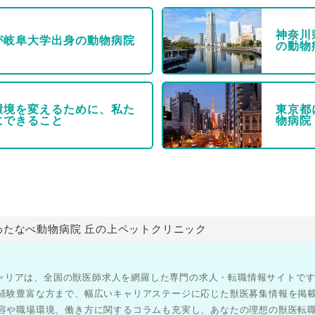
神奈川
が岐阜大学出身の動物病院
の動物
環境を変えるために、私た
東京都
にできること
物病院
わたなべ動物病院 丘の上ペットクリニック
医師キャリアは、全国の獣医師求人を網羅した専門の求人・転職情報サイトで
経験豊富な方まで、幅広いキャリアステージに応じた獣医募集情報を掲
容や職場環境、働き方に関するコラムも充実し、あなたの理想の獣医転