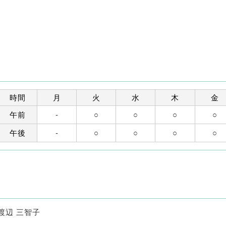
時間
月
火
水
木
金
午前
-
○
○
○
○
午後
-
○
○
○
○
渡辺 三智子