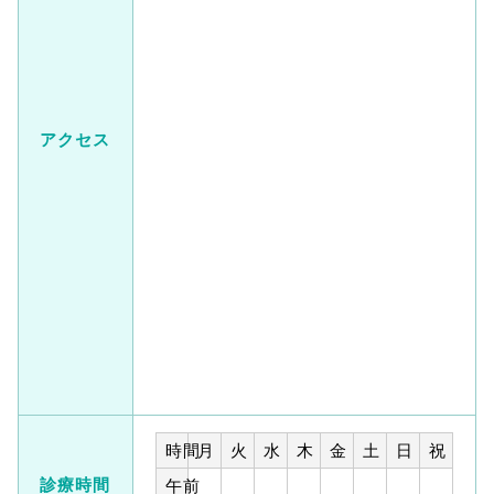
アクセス
時間
月
火
水
木
金
土
日
祝
診療時間
午前