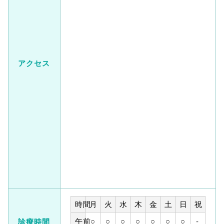
アクセス
時間
月
火
水
木
金
土
日
祝
午前
○
○
○
○
○
○
○
-
診療時間