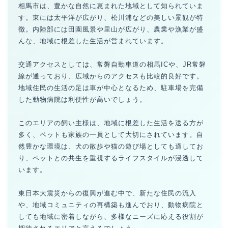
相馬市は、豊かな自然に恵まれた地域として知られていま
す。東には太平洋が広がり、松川浦などの美しい景観が特
徴。内陸部には田園風景や里山が広がり、農業や漁業が盛
んな、地域に根差した生活が営まれています。
交通アクセスとしては、常磐自動車道の相馬ICや、JR常磐
線が通っており、広域からのアクセスも比較的良好です。
地域住民の生活の足は車が中心となるため、駐車場を完備
した動物病院は利便性が高いでしょう。
このエリアの飼い主様は、地域に根差した生活を送る方が
多く、ペットも家族の一員として大切にされています。自
然豊かな環境は、犬の散歩や猫の遊び場としても適してお
り、ペットとの共生を重視するライフスタイルが浸透して
います。
東日本大震災からの復興が進む中で、新たな住民の流入
や、地域コミュニティの再構築も進んでおり、動物病院と
しても地域に密着しながら、多様なニーズに応える役割が