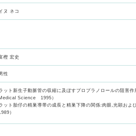
イヌ ネコ
富樫 宏史
男性
ラット新生子動脈管の収縮に及ぼすプロプラノロールの阻害作用 （The Jo
Medical Science 1995）
ラット胎仔の精巣導帯の成長と精巣下降の関係:肉眼,光顕およ
1989）