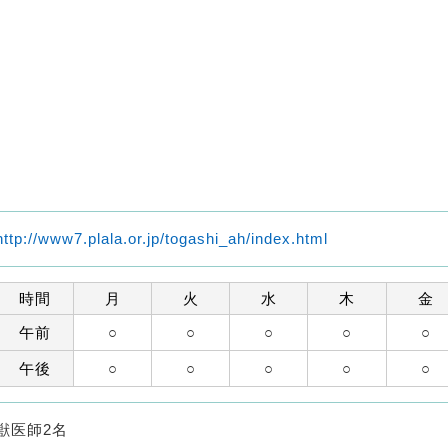
http://www7.plala.or.jp/togashi_ah/index.html
時間
月
火
水
木
金
午前
○
○
○
○
○
午後
○
○
○
○
○
獣医師2名