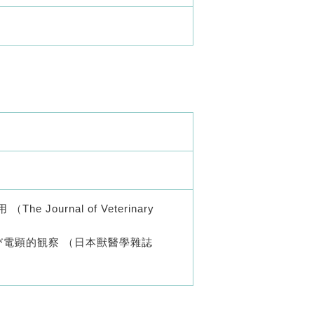
urnal of Veterinary
び電顕的観察 （日本獸醫學雜誌