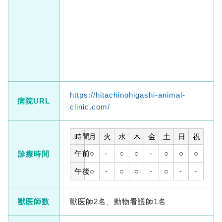
https://hitachinohigashi-animal-
病院URL
clinic.com/
時間
月
火
水
木
金
土
日
祝
午前
○
-
○
○
-
○
○
○
診療時間
午後
○
-
○
○
-
○
-
-
獣医師数
獣医師2名、動物看護師1名