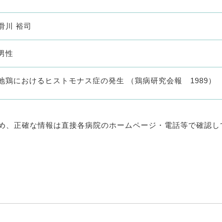
滑川 裕司
男性
地鶏におけるヒストモナス症の発生 （鶏病研究会報 1989）
め、正確な情報は直接各病院のホームページ・電話等で確認し