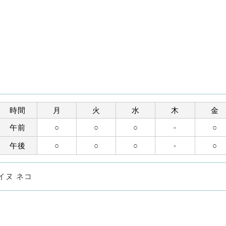
時間
月
火
水
木
金
午前
○
○
○
-
○
午後
○
○
○
-
○
イヌ ネコ