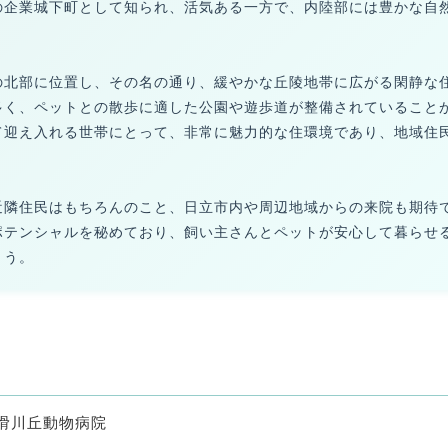
の企業城下町として知られ、活気ある一方で、内陸部には豊かな自
の北部に位置し、その名の通り、緩やかな丘陵地帯に広がる閑静な
多く、ペットとの散歩に適した公園や遊歩道が整備されていること
て迎え入れる世帯にとって、非常に魅力的な住環境であり、地域住
近隣住民はもちろんのこと、日立市内や周辺地域からの来院も期待
ポテンシャルを秘めており、飼い主さんとペットが安心して暮らせ
ょう。
滑川丘動物病院