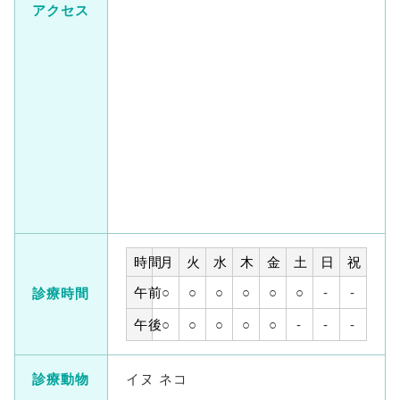
アクセス
時間
月
火
水
木
金
土
日
祝
午前
○
○
○
○
○
○
-
-
診療時間
午後
○
○
○
○
○
-
-
-
診療動物
イヌ ネコ