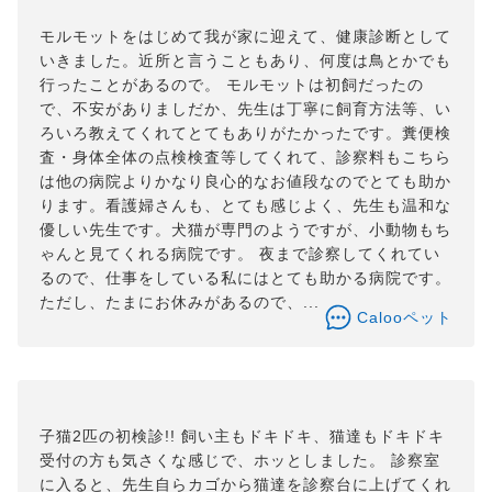
モルモットをはじめて我が家に迎えて、健康診断として
いきました。近所と言うこともあり、何度は鳥とかでも
行ったことがあるので。 モルモットは初飼だったの
で、不安がありましだか、先生は丁寧に飼育方法等、い
ろいろ教えてくれてとてもありがたかったです。糞便検
査・身体全体の点検検査等してくれて、診察料もこちら
は他の病院よりかなり良心的なお値段なのでとても助か
ります。看護婦さんも、とても感じよく、先生も温和な
優しい先生です。犬猫が専門のようですが、小動物もち
ゃんと見てくれる病院です。 夜まで診察してくれてい
るので、仕事をしている私にはとても助かる病院です。
ただし、たまにお休みがあるので、...
Calooペット
子猫2匹の初検診!! 飼い主もドキドキ、猫達もドキドキ
受付の方も気さくな感じで、ホッとしました。 診察室
に入ると、先生自らカゴから猫達を診察台に上げてくれ