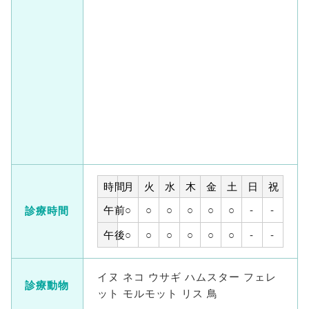
時間
月
火
水
木
金
土
日
祝
午前
○
○
○
○
○
○
-
-
診療時間
午後
○
○
○
○
○
○
-
-
イヌ ネコ ウサギ ハムスター フェレ
診療動物
ット モルモット リス 鳥