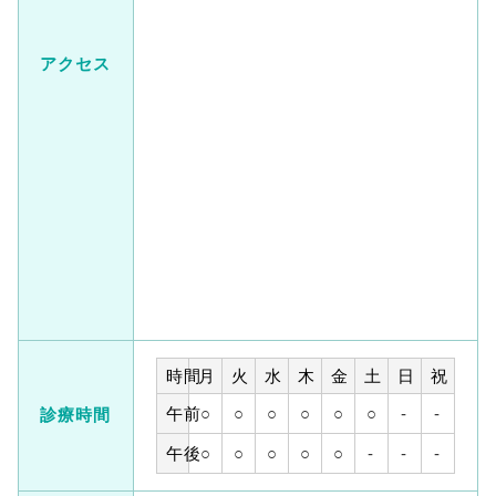
アクセス
時間
月
火
水
木
金
土
日
祝
午前
○
○
○
○
○
○
-
-
診療時間
午後
○
○
○
○
○
-
-
-