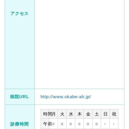
アクセス
病院URL
http://www.okabe-ah.jp/
時間
月
火
水
木
金
土
日
祝
午前
○
○
○
○
○
○
-
-
診療時間