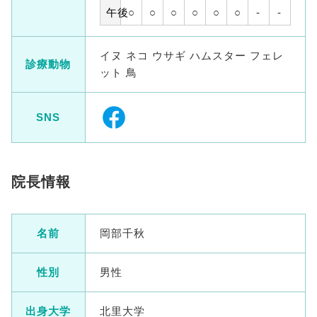
午後
○
○
○
○
○
○
-
-
イヌ ネコ ウサギ ハムスター フェレ
診療動物
ット 鳥
SNS
院長情報
名前
岡部千秋
性別
男性
出身大学
北里大学