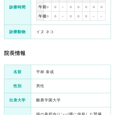
午前
○
○
-
○
○
○
○
○
診療時間
午後
○
○
-
○
○
○
-
-
診療動物
イヌ ネコ
院長情報
名前
平林 泰成
性別
男性
出身大学
酪農学園大学
猫の鼻腔内リンパ腫に併発した腎臓