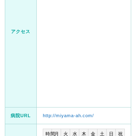
アクセス
病院URL
http://miyama-ah.com/
時間
月
火
水
木
金
土
日
祝