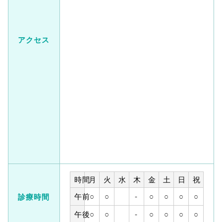
アクセス
時間
月
火
水
木
金
土
日
祝
午前
○
○
-
○
○
○
○
診療時間
午後
○
○
-
○
○
○
○