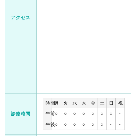
アクセス
時間
月
火
水
木
金
土
日
祝
午前
○
○
○
○
○
○
○
-
診療時間
午後
○
○
○
○
○
○
-
-