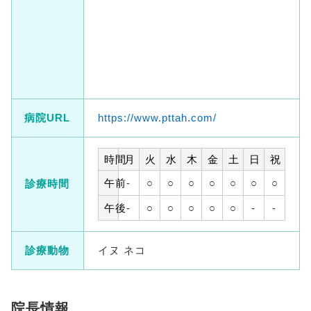
病院URL
https://www.pttah.com/
時間
月
火
水
木
金
土
日
祝
午前
-
○
○
○
○
○
○
○
診療時間
午後
-
○
○
○
○
○
-
-
診療動物
イヌ ネコ
院長情報