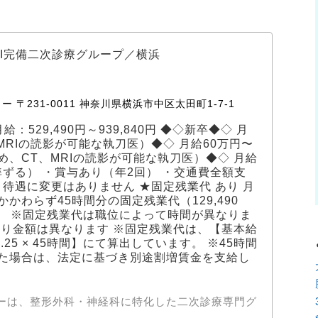
RI完備二次診療グループ／横浜
〒231-0011 神奈川県横浜市中区太田町1-7-1
 月給：529,490円～939,840円 ◆◇新卒◆◇ 月
MRIの読影が可能な執刀医）◆◇ 月給60万円〜
、CT、MRIの読影が可能な執刀医）◆◇ 月給
準ずる） ・賞与あり（年2回） ・交通費全額支
 待遇に変更はありません ★固定残業代 あり 月
かわらず45時間分の固定残業代（129,490
ます。 ※固定残業代は職位によって時間が異なりま
より金額は異なります ※固定残業代は、【基本給
 1.25 × 45時間】にて算出しています。 ※45時間
た場合は、法定に基づき別途割増賃金を支給し
ターは、整形外科・神経科に特化した二次診療専門グ