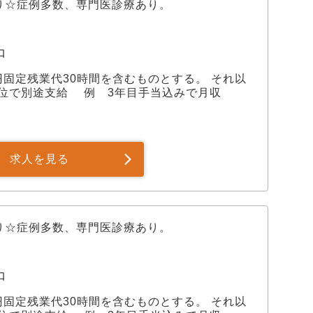
り☆症例多数、専門医診療あり。
以上の整形・神経外科手術を実施。 ・骨折（約
00件） ・椎間板ヘルニア（約1600件） ・膝蓋骨
口
0件を超える手術実績があります。 ✅あなたの成
,000円固定残業代30時間を含むものとする。 それ以
ム」 「いきなり執刀」ではなく、着実にステップ
位で別途支給 例 3年目手当込みで月収
EP 01： レントゲン、触診、術後管理の徹底指
み立て。原因追究のプロセスを習得。 STEP 03： リ
務を完遂。 STEP 04： 指導医を患者家族に見
ト」の実施。 STEP 05： 合格後、指導医の監
求人を見る
点とは別
機能を設置。 人事・経理・法務等の経営業務、集
その他全社に跨る共通業務を担っています。 その
ます。 ✅一人一人に寄り添うキャ
り☆症例多数、専門医診療あり。
ークライフバランスを大切にしたい」「いつか開業
ニーズに合わせた、柔軟なキャリアパスをご提供し
 ✅専門性と働きやすさの両立
口
社員・パート・アルバイトなど柔軟な勤務形態も応
,000円固定残業代30時間を含むものとする。 それ以