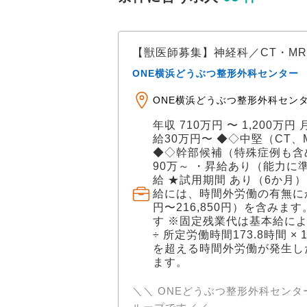
【獣医師募集】神経科／CT・M
ONE横浜どうぶつ整形外科センター
ONE横浜どうぶつ整形外科センター 
年収 710万円 〜 1,200万円
給30万円〜 ◆◇中堅（CT、
◆◇幹部候補（特殊症例も含め
90万～ ・昇給あり（能力に
給 ★試用期間 あり（6か月）
給には、時間外労働の有無にか
円〜216,850円）を含み
す ※固定残業代は基本給に
÷ 所定労働時間173.8時間 ×
を超える時間外労働が発生し
ます。
＼＼ ONEどうぶつ整形外科セン