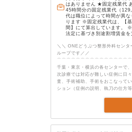
STEP 02： 問診・検査の組み立て
はありません ★固定残業代 
リ評価まで含めた、執刀以外の実務を
45時間分の固定残業代（129,
代は職位によって時間が異な
た「模擬インフォームドコンセント」
ります ※固定残業代は、【基本給 
で当該疾患のメイン執刀を開始。 ✅獣医療に集中できる環境 各病院拠点とは別に、バ
間】にて算出しています。 
ックオフィス業務を担う本社機能を
法定に基づき別途割増賃金を
報等のマーケティング業務、その他
獣医師・看護師は本業である医療に専念できます。 ✅一
＼＼ ONEどうぶつ整形外科セン
援 「症例を極めたい」「ワークラ
ループです／／ ​
い」…。 働くスタッフ個々のニー
⌒⌒⌒⌒⌒⌒⌒⌒⌒⌒⌒⌒⌒⌒⌒
す。 研究発表や開業支援にも積極的に対応します。 ✅
千葉・東京・横浜の各センターで、
用形態は正社員を基本に、契約社
次診療では対応が難しい症例に日々向き合っています
談です。 自己研修費補助制度もあり、学会参加や勉強会など自主的なスキルアップも
査、手術補助、手術をおこなってい
バックアップしています。
ション（症例の説明、執刀の仕方
していただきます。 これまでの経
能です。 ◆◇アピールポイント◆◇ ✅二次診療専門 × 高度医療設備 診察は午前（9:00
～12:00）のみ、午後は手術をメ
に特化し、高度な設備を完備しています。 ・CT、MRI ・Cアーム
ルタイムであらゆる角度からのレン
手術を可能に 充実した設備を使用