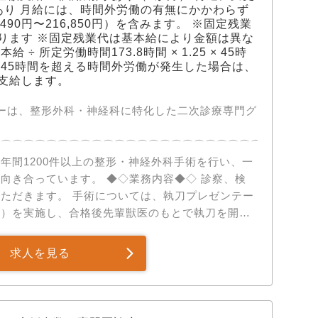
。原因追究のプロセスを習得。 STEP 03： リハビ
あり 月給には、時間外労働の有無にかかわらず
完遂。 STEP 04： 指導医を患者家族に見立て
490円〜216,850円）を含みます。 ※固定残業
ります ※固定残業代は基本給により金額は異な
の実施。 STEP 05： 合格後、指導医の監督下
÷ 所定労働時間173.8時間 × 1.25 × 45時
※45時間を超える時間外労働が発生した場合は、
設置。 人事・経理・法務等の経営業務、集患や広
支給します。
全社に跨る共通業務を担っています。 そのため、
人一人に寄り添うキャリア支
ターは、整形外科・神経科に特化した二次診療専門グ
イフバランスを大切にしたい」「いつか開業した
ズに合わせた、柔軟なキャリアパスをご提供しま
⌒⌒⌒⌒⌒⌒⌒⌒⌒⌒⌒⌒⌒⌒⌒⌒⌒⌒⌒⌒⌒⌒⌒⌒⌒⌒⌒⌒
専門性と働きやすさの両立 雇
年間1200件以上の整形・神経外科手術を行い、一
員・パート・アルバイトなど柔軟な勤務形態も応相
。 ◆◇業務内容◆◇ 診察、検
ただきます。 手術については、執刀プレゼンテー
等）を実施し、合格後先輩獣医のもとで執刀を開始
験を活かし、早期から高度な手術に携わることが可
求人を見る
インにおこないます。 整形外科・神経科の二次診療
レントゲン：リア
トゲン撮影が可能 ・関節鏡：体への負担の少ない
しながら、多様で難度の高い症例を経験し、専門性