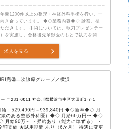
⌒⌒⌒⌒⌒⌒⌒⌒⌒⌒⌒⌒⌒⌒⌒⌒⌒⌒⌒⌒⌒⌒⌒⌒⌒⌒⌒⌒
年間1200件以上の整形・神経外科手術を行い、一
。 ◆◇業務内容◆◇ 診察、検
ただきます。 手術については、執刀プレゼンテー
等）を実施し、合格後先輩獣医のもとで執刀を開始
験を活かし、早期から高度な手術に携わることが可
できる画像診断、神経科医を積極的に採用していま
求人を見る
ンにおこないます。 整形外科・神経科の二次診療に
ゲン：リアル
ゲン撮影が可能 ・関節鏡：体への負担の少ない手
MRI完備二次診療グループ／横浜
ながら、多様で難度の高い症例を経験し、専門性を
上の整形・神経外科手術を実施。 ・骨折（約2500
〒231-0011 神奈川県横浜市中区太田町1-7-1
） ・椎間板ヘルニア（約1600件） ・膝蓋骨脱臼
 月給：529,490円～939,840円 ◆◇新卒◆◇ 月
超える手術実績があります。 ✅あなたの成長を
実績のある整形外科医）◆◇ 月給60万円〜 ◆◇
 「いきなり執刀」ではなく、着実にステップアッ
 月給90万～ ・昇給あり（能力に準ずる） ・
 01： レントゲン、触診、術後管理の徹底指導。
全額支給 ★試用期間 あり（6か月） 待遇に変更