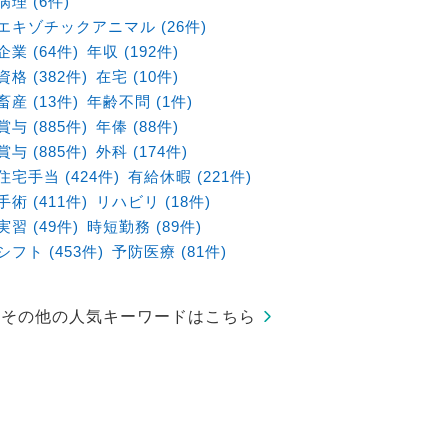
病理 (6件)
⌒⌒
エキゾチックアニマル (26件)
企業 (64件)
年収 (192件)
資格 (382件)
在宅 (10件)
畜産 (13件)
年齢不問 (1件)
賞与 (885件)
年俸 (88件)
賞与 (885件)
外科 (174件)
住宅手当 (424件)
有給休暇 (221件)
手術 (411件)
リハビリ (18件)
実習 (49件)
時短勤務 (89件)
シフト (453件)
予防医療 (81件)
その他の人気キーワードはこちら