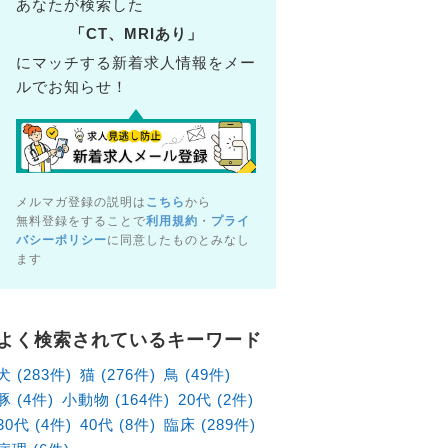
あなたが検索した
「CT、MRIあり」
にマッチする新着求人情報をメー
ルでお知らせ！
メルマガ登録の説明は
こちら
から
無料登録をすることで
利用規約
・
プライ
バシーポリシー
に同意したものとみなし
ます
よく検索されているキーワード
犬 (283件)
猫 (276件)
鳥 (49件)
豚 (4件)
小動物 (164件)
20代 (2件)
30代 (4件)
40代 (8件)
臨床 (289件)