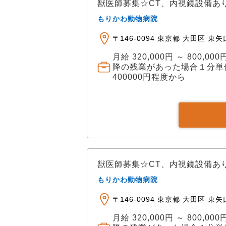
獣医師募集☆CT、内視鏡設備あ
を集中的に高められます。 ✅豊富な手術件数と症例経験 横浜センターでは年間600件
もりかわ動物病院
以上、グループ全体で年間1000件
2500件） ・前十字靭帯断裂（約17
〒146-0094 東京都 大田区 東矢
脱臼（約1500件） など累計実績1000
月給 320,000円 ～ 800
長を支える「5ステップ教育システ
降の残業があった場合１分単
アップできる環境があります。 ST
400000円程度から
導。 STEP 02： 問診・検査の組
ハビリ評価まで含めた、執刀以外の実
立てた「模擬インフォームドコンセン
督下で当該疾患のメイン執刀を開始。 ✅獣医療に集中できる環境 各病院拠
に、バックオフィス業務を担う本社
患や広報等のマーケティング業務、
ため、獣医師・看護師は本業である医療に専念でき
獣医師募集☆CT、内視鏡設備あ
リア支援 「症例を極めたい」「ワ
したい」…。 働くスタッフ個々の
もりかわ動物病院
ます。 研究発表や開業支援にも積極的に対応します。
〒146-0094 東京都 大田区 東矢
雇用形態は正社員を基本に、契約
相談です。 自己研修費補助制度もあり、学会参加や勉強会など自主的なスキルアップ
月給 320,000円 ～ 800