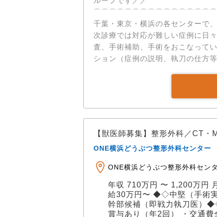
ループです／／ ​
⌒⌒⌒⌒⌒⌒⌒⌒⌒⌒⌒⌒⌒⌒⌒
千葉・東京・横浜の各センターで、
次診療では対応が難しい症例に日々向き合っています
査、手術補助、手術をおこなってい
ション（症例の説明、執刀の仕方
していただきます。 これまでの経
能です。 【CT、MRIの読影が
す！】 ◆◇アピールポイント◆◇ ✅二次診療専門 × 高度医療設備 診察は午前（9:00～
12:00）のみ、午後は手術をメイ
特化し、高度な設備を完備しています。 ・CT、MRI ・Cアームレント
タイムであらゆる角度からのレント
【獣医師募集】整形外科／CT・
術を可能に 充実した設備を使用し
ONE横浜どうぶつ整形外科センター
集中的に高められます。 ✅豊富な手術件数と症例経験 横浜センターでは年間600件以
上、グループ全体で年間1000件以
ONE横浜どうぶつ整形外科センター 
件） ・前十字靭帯断裂（約1700件
年収 710万円 〜 1,200万円
（約1500件） など累計実績10000件を
給30万円〜 ◆◇中堅（手術
支える「5ステップ教育システム」
幹部候補（即戦力執刀医）◆◇
プできる環境があります。 STEP
賞与あり（年2回） ・交通費