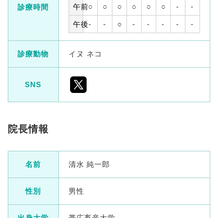
午前
○
○
○
○
○
○
-
-
診療時間
午後
-
-
○
-
-
-
-
-
診療動物
イヌ ネコ
SNS
院長情報
名前
清水 純一郎
性別
男性
出身大学
帯広畜産大学