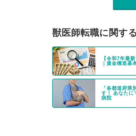
獣医師転職に関す
【令和7年最
｜賃金構造基
「各都道府県
す！ あなた
病院