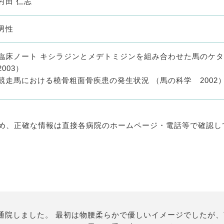
村田 仁志
男性
臨床ノート キシラジンとメデトミジンを組み合わせた馬のケ
2003）
競走馬における橈骨粗面骨疾患の発生状況 （馬の科学 2002
め、正確な情報は直接各病院のホームページ・電話等で確認し
通院しました。 最初は物腰柔らかで優しいイメージでしたが