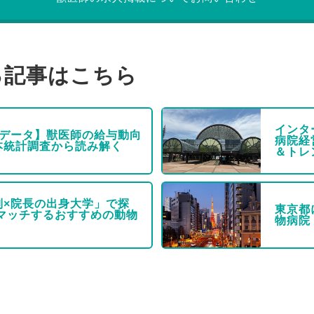
る記事はこちら
インタ
新データ】獣医師の給与動向
病院経
本統計調査から読み解く
＆トレ
別×院長の出身大学」で探
東京都
にマッチするおすすめの動物
物病院