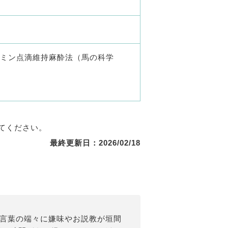
タミン点滴維持麻酔法（馬の科学
）
てください。
最終更新日：2026/02/18
、言葉の端々に嫌味やお説教が垣間