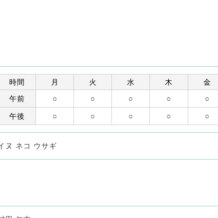
時間
月
火
水
木
金
午前
○
○
○
○
○
午後
○
○
○
○
○
イヌ ネコ ウサギ