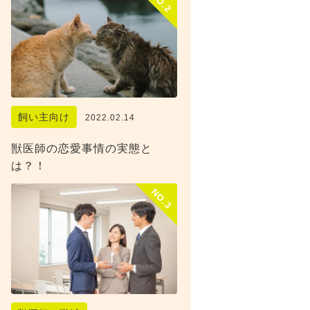
NO.2
飼い主向け
2022.02.14
獣医師の恋愛事情の実態と
は？！
NO.3