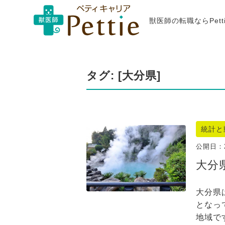
獣医師の転職ならPet
タグ: [大分県]
統計と
公開日：
大分
大分県
となっ
地域で