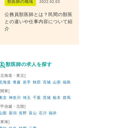
獣医師の職域
2022.02.03
公務員獣医師とは？民間の獣医
との違いや仕事内容について紹
介
獣医師の求人を探す
[北海道・東北]
北海道
青森
岩手
秋田
宮城
山形
福島
[関東]
東京
神奈川
埼玉
千葉
茨城
栃木
群馬
[甲信越・北陸]
山梨
新潟
長野
富山
石川
福井
[東海]