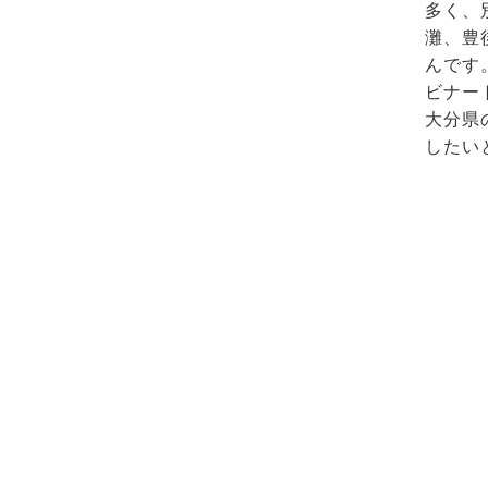
多く、
灘、豊
んです
ビナー
大分県
したい