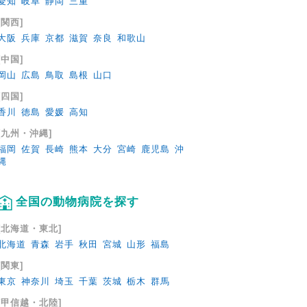
愛知
岐阜
静岡
三重
[関西]
大阪
兵庫
京都
滋賀
奈良
和歌山
[中国]
岡山
広島
鳥取
島根
山口
[四国]
香川
徳島
愛媛
高知
[九州・沖縄]
福岡
佐賀
長崎
熊本
大分
宮崎
鹿児島
沖
縄
全国の動物病院を探す
[北海道・東北]
北海道
青森
岩手
秋田
宮城
山形
福島
[関東]
東京
神奈川
埼玉
千葉
茨城
栃木
群馬
[甲信越・北陸]