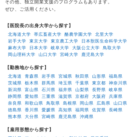
その他、独立開業支援のプログラムもあります。
ぜひ、ご活用ください。
【医院長の出身大学から探す】
北海道大学
帯広畜産大学
酪農学園大学
北里大学
岩手大学
東京大学
東京農工大学
日本獣医生命科学大学
麻布大学
日本大学
岐阜大学
大阪公立大学
鳥取大学
岡山理科大学
山口大学
宮崎大学
鹿児島大学
【勤務地から探す】
北海道
青森県
岩手県
宮城県
秋田県
山形県
福島県
茨城県
栃木県
群馬県
埼玉県
千葉県
東京都
神奈川県
新潟県
富山県
石川県
福井県
山梨県
長野県
岐阜県
静岡県
愛知県
三重県
滋賀県
京都府
大阪府
兵庫県
奈良県
和歌山県
鳥取県
島根県
岡山県
広島県
山口県
徳島県
香川県
愛媛県
高知県
福岡県
佐賀県
長崎県
熊本県
大分県
宮崎県
鹿児島県
沖縄県
【雇用形態から探す】