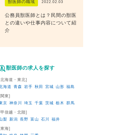
獣医師の職域
2022.02.03
公務員獣医師とは？民間の獣医
との違いや仕事内容について紹
介
獣医師の求人を探す
[北海道・東北]
北海道
青森
岩手
秋田
宮城
山形
福島
[関東]
東京
神奈川
埼玉
千葉
茨城
栃木
群馬
[甲信越・北陸]
山梨
新潟
長野
富山
石川
福井
[東海]