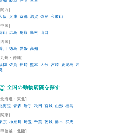
愛知
岐阜
静岡
三重
[関西]
大阪
兵庫
京都
滋賀
奈良
和歌山
[中国]
岡山
広島
鳥取
島根
山口
[四国]
香川
徳島
愛媛
高知
[九州・沖縄]
福岡
佐賀
長崎
熊本
大分
宮崎
鹿児島
沖
縄
全国の動物病院を探す
[北海道・東北]
北海道
青森
岩手
秋田
宮城
山形
福島
[関東]
東京
神奈川
埼玉
千葉
茨城
栃木
群馬
[甲信越・北陸]