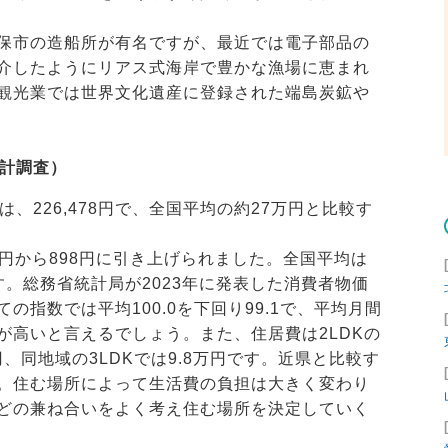
保市の造船所が有名ですが、最近では電子部品の
介したようにリアス式海岸で豊かな漁場に恵まれ
観光業では世界文化遺産に登録された端島炭鉱や
統計調査）
、226,478円で、全国平均の約27万円と比較す
3円から898円に引き上げられました。全国平均は
位です。総務省統計局が2023年に発表した消費者物価
指数では平均100.0を下回り99.1で、平均月間
が高いと言えるでしょう。また、住居費は2LDKの
、同地域の3LDKでは9.8万円です。近県と比較す
。住む場所によって生活費の負担は大きく変わり
どの兼ね合いをよく考え住む場所を決定していく