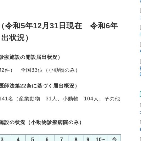
令和5年12月31日現在 令和6年
け出状況）
診療施設の開設届出状況）
92件） 全国33位（小動物のみ）
医師法第22条に基づく届出概況）
41名（産業動物 31人、小動物 104人、その他
施設の状況（小動物診療病院のみ）
3
4
5
6
7
8
9
10~
合