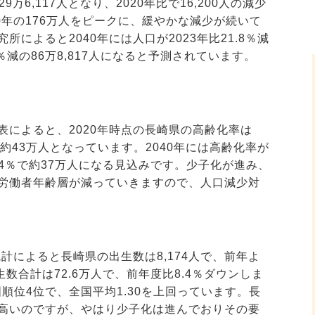
9万6,117人となり、2020年比で16,200人の減少
0年の176万人をピークに、緩やかな減少が続いて
によると2040年には人口が2023年比21.8％減
2.9％減の86万8,817人になると予測されています。
表によると、2020年時点の長崎県の高齢化率は
は約43万人となっています。2040年には高齢化率が
43.4％で約37万人になる見込みです。少子化が進み、
労働者年齢層が減っていきますので、人口減少対
統計によると長崎県の出生数は8,174人で、前年よ
数合計は72.6万人で、前年度比8.4％ダウンしま
全国順位4位で、全国平均1.30を上回っています。長
高いのですが、やはり少子化は進んでおりその要