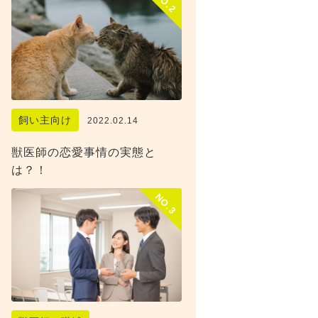
NO.2
飼い主向け
2022.02.14
獣医師の恋愛事情の実態と
は？！
NO.3