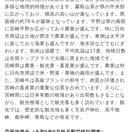
多様な地理的特徴があります。霧島山系が県の中央部
に広がっており、標高の高い山が連なっています。県
面積の約76％が森林となっています。平野は県の南部
に宮崎平野が広がっており農業が盛んです。特に日向
市周辺は土地が肥沃で農業が盛んです。東側は太平洋
に面しており漁業も盛んですが、海水浴などでもにぎ
わいます。気候は温暖で、平均気温は17度、快晴日数
は全国トップクラスで太陽に恵まれた地域です。
宮崎県は農業・観光業・畜産業が盛んです。農業は特
に日向市周辺で米・野菜・果物の栽培が盛んです。ま
た、宮崎牛は高級ブランドの和牛で、肉質が評価され
宮崎の畜産業の重要な位置を占めています。さらに、
宮崎県には日本有数の牧場があり出荷数もさることな
がら、観光牧場として観光客も多く訪れています。観
光では、歴史的な観光地も多く天岩戸神社、高千穂
峡、都井岬、青島などが有名です。
②平均賃金（令和5年9月毎月勤労統計調査）